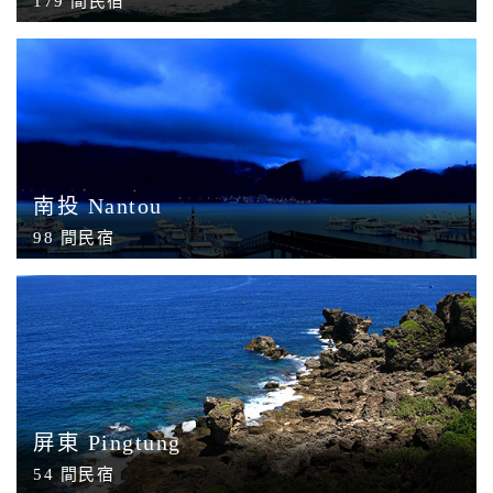
179 間民宿
旅
伴
計
劃
商
南投 Nantou
品
宣
98 間民宿
傳
屏東 Pingtung
54 間民宿