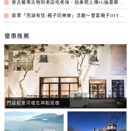
詢
穿古著帶古物到老店吃老味、拍美照上傳IG抽豪華住宿券及餐券
苗栗「西湖有恁-親子同樂會」活動～豐富親子DIY活動，推動親子慢旅新風潮
訂
房
優惠推薦
Q&A
國
旅
卡
訂
房
門廷若室河堤左岸館民宿
請
款
收
據