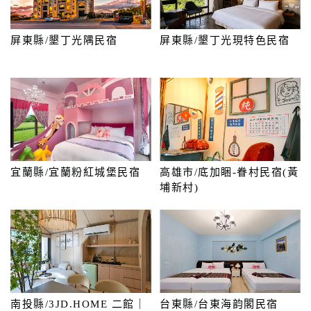
顧
屏東縣/墾丁光隅民宿
屏東縣/墾丁光現特色民宿
客
滿
意
度
訂
單
宜蘭縣/宜蘭粉紅城堡民宿
高雄市/底加睏-眷村民宿(黃
管
埔新村)
理
會
員
帳
戶
南投縣/3JD.HOME 二館｜
台東縣/台東海韵閣民宿