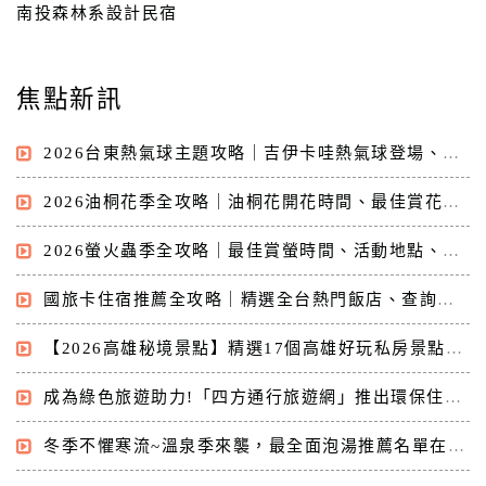
南投森林系設計民宿
客
服
焦點新訊
聯
絡
2026台東熱氣球主題攻略｜吉伊卡哇熱氣球登場、繫留預約、光雕音樂會、完整時間表一次看
單
2026油桐花季全攻略｜油桐花開花時間、最佳賞花景點與一日遊行程推薦
Line
2026螢火蟲季全攻略｜最佳賞螢時間、活動地點、住宿推薦與旅遊懶人包
線
上
國旅卡住宿推薦全攻略｜精選全台熱門飯店、查詢技巧與國旅卡住宿優惠一次看
客
服
【2026高雄秘境景點】精選17個高雄好玩私房景點｜高雄網美景點、高雄新景點評分最高一次看
成為綠色旅遊助力!「四方通行旅遊網」推出環保住宿專案抽獎活動
紅
利
冬季不懼寒流~溫泉季來襲，最全面泡湯推薦名單在這裡!
查