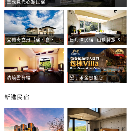
嘉義覓光心旅民宿
網
紅
帶
你
宜蘭奇立丹【宿‧食‧湯】
日月潭民宿 |山慕藝旅 Sun Moon Inn
玩
玩
樂
清境雲舞樓
墾丁禾金豐旅店
地
圖
新進民宿
顧
客
服
務