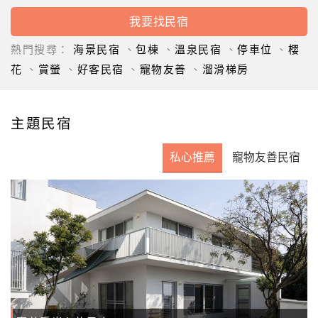
接
跟
飯
熱門搜尋：
海景民宿
、
包棟
、
溫泉民宿
、
停車位
、
櫻
店
訂
花
、
賞螢
、
好客民宿
、
寵物友善
、
溜滑梯房
房
HOT
主題民宿
特
私心推薦
寵物友善民宿
色
民
宿
全
球
租
車