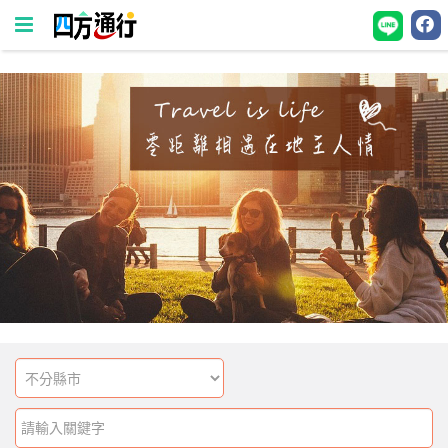
四
方
通
行
訂
房
台
灣
訂
房
直