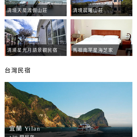
合
清境天星渡假山莊
清境晨曦山莊
作
提
案
清境星光月語景觀民宿
馬祖南竿星海芝家
飯
店
台灣民宿
合
作
廠
商
合
作
宜蘭 Yilan