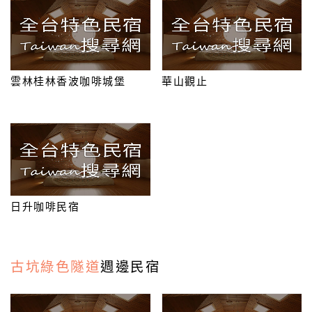
網
紅
帶
雲林桂林香波咖啡城堡
華山觀止
你
玩
玩
樂
地
圖
日升咖啡民宿
顧
客
古坑綠色隧道
週邊民宿
服
務