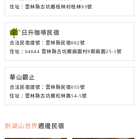
接
住址：雲林縣古坑鄉桂林村桂林93號
跟
飯
店
訂
日升咖啡民宿
房
合法民宿證號：雲林縣民宿062號
HOT
住址：64644 雲林縣古坑鄉麻園村8鄰麻園25-1號
特
色
華山觀止
民
合法民宿證號：雲林縣民宿055號
宿
住址：雲林縣古坑鄉松林路54-5號
全
球
劍湖山世界
週邊民宿
租
車