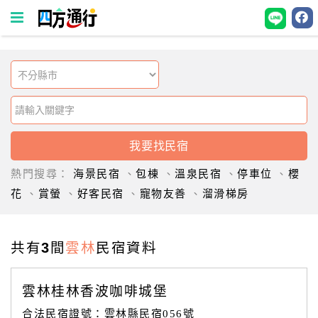
四
方
通
行
訂
房
熱門搜尋：
海景民宿
、
包棟
、
溫泉民宿
、
停車位
、
櫻
花
、
賞螢
、
好客民宿
、
寵物友善
、
溜滑梯房
台
灣
訂
共有3間
雲林
民宿資料
房
雲林桂林香波咖啡城堡
直
合法民宿證號：雲林縣民宿056號