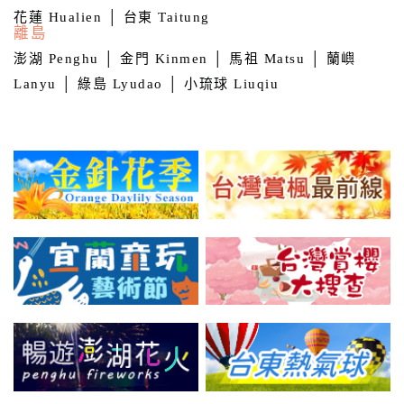
詢
花蓮 Hualien
│
台東 Taitung
離島
澎湖 Penghu
│
金門 Kinmen
│
馬祖 Matsu
│
蘭嶼
訂
Lanyu
│
綠島 Lyudao
│
小琉球 Liuqiu
房
Q&A
國
旅
卡
訂
房
請
款
收
據