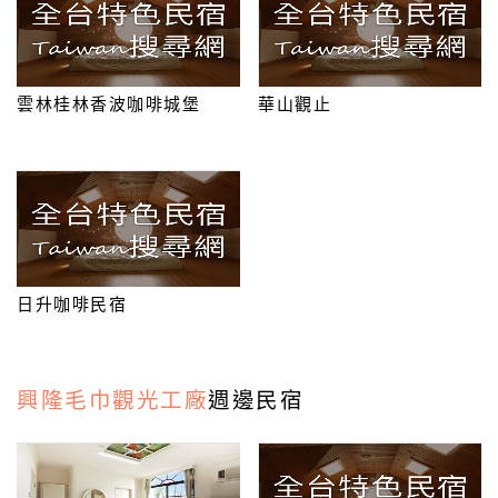
顧
客
雲林桂林香波咖啡城堡
華山觀止
滿
意
度
訂
單
管
日升咖啡民宿
理
會
興隆毛巾觀光工廠
週邊民宿
員
帳
戶