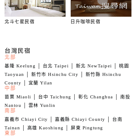
客
北斗七星民宿
日升咖啡民宿
服
聯
絡
單
台灣民宿
北部
基隆 Keelung
│
台北 Taipei
│
新北 NewTaipei
│
桃園
Line
線
Taoyuan
│
新竹市 Hsinchu City
│
新竹縣 Hsinchu
上
County
│
宜蘭 Yilan
中部
客
服
苗栗 Miaoli
│
台中 Taichung
│
彰化 Changhua
│
南投
Nantou
│
雲林 Yunlin
南部
紅
嘉義市 Chiayi City
│
嘉義縣 Chiayi County
│
台南
利
Tainan
│
高雄 Kaoshiung
│
屏東 Pingtung
查
東部